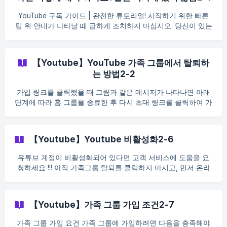
다. 입력한 이메일 주소, 현재 브라우저에 로그인된 Google 계
정, 실제로 YouTube Premium을 사용할 계정이 일치하지 않는
YouTube 구독 가이드 | 완전한 튜토리얼! 시작하기 위한 빠른
경우, 이후 시스템 확인 과정에서 가족 그룹에서 제외될 수 있으
팁 위 안내가 나타날 때 급하게 조치하지 마십시오. 당신이 있는
며, 이로 인해 YouTube Premium을 계속 사용할 수 없게 될 수
나라를 확인하려면 이 웹 주소를 열어주세요. 보려면 여기를 클
있습니다. 1. 이메일 주소 입력 구매 후, 가족 그룹에 가입하고
릭하세요. play.google.com 한국 외 지역에 거주하시는 경우 결
YouTube Premium을 사용할 Google / YouTube 계정 이메일 주
제정보 해제를 부탁드립니다. payments.google.com ![]
소를 정확히 입력해
【Youtube】YouTube 가족 그룹에서 탈퇴하
(https://storage.crisp.chat/user
는 방법2-2
가입 링크를 클릭했을 때 그림과 같은 메시지가 나타나면 아래
단계에 따라 홈 그룹을 종료한 후 다시 초대 링크를 클릭하여 가
입하세요. 이 페이지를 클릭하면 맨 아래로 스크롤됩니다. | 중
요: 가족 그룹 관리자는 가족 그룹을 탈퇴할 수 없습니다. 홈 그
룹이 있는지 확인하세요. 메뉴 메뉴를 선택한 다음 가족 그룹 탈
【Youtube】Youtube 비활성화2-6
퇴를 탭한 다음 가족 그룹 탈퇴를 탭합니다. 중요: 다른 Google
제품(Play 스토어, Family Link, Google One)에서 가족 그룹
유튜브 계정이 비활성화되어 있다면 고객 서비스에 도움을 요
청하세요 !!! 아직 가족그룹 탈퇴를 클릭하지 마시고, 먼저 온라
인 고객센터로 연락주시기 바랍니다. 이용불가로 인한 회원시
간 낭비에 대해 해결방법을 안내해 드리겠습니다. 계정 문제를
해결하고 만족스러운 해결책을 제시해 드리겠습니다.
【Youtube】가족 그룹 가입 조건2-7
가족 그룹 가입 요건 가족 그룹에 가입하려면 다음을 충족해야