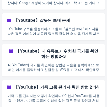
합니다: Google 계정이 있어야 합니다. 회사, 학교 또는 기타 조
직의 Google 계정을 사용하여 가족 그룹에 가입할 수 없습니다.
가족 관리자와 같은 국가에 거주해야 합니다. 다른 가족 그룹에
가입하지 않았습니다. 지난 12개월 동안 가족 그룹을 변경하지
【Youtube】잘못된 초대 문제
않았습니다. 현재 Google One 회원이 아닙니다. | 가족 그룹에
가입하면 가족 구성원이 내 이름, 사진, 이메일 주소를 볼 수 있
YouTube 구독을 활성화하려고 할 때 "잘못된 초대" 메시지를
습니다. | | 가족 결제 수단에 대한 책임은 가족 그룹 관리자에게
받은 경우 이메일에 제공된 링크를 클릭한 후 다음 단계를 따르
있으므로 내가 가족 결제 수단을 사용하여 상품을 구매하면 가
세요. 걱정하지 마세요. 온라인 고객 서비스에 문의하여 주문 정
족 그룹 관리자에게 영수증이 발송됩니다. | | 가족 구성원은 가
보(주문 번호 등)를 제공해 주시면 도와드리겠습니다.
족 콘텐츠 라이브러리에 추가된 콘텐츠를 찾을 수 있습니다. | |
【Youtube】내 유튜브가 위치한 국가를 확인
가족 그룹이 Google One 멤버십을 공유하면 가족 구성원은 공
유 스토리지 중 내가 사용한 양을 확인
하는 방법2-3
내 YouTube의 국가를 확인하는 방법은 다음을 클릭하세요. 보
려면 여기를 클릭하세요 친절한 팁 VPN을 끄고 다시 확인해주
세요. YouTube에서 결제하지 않은 경우 주소가 고정되지 않으
므로 VPN을 끄고 다시 확인하세요.
【YouTube】가족 그룹 관리자 확인 방법 2-14
가족 그룹 관리자는 어떻게 확인하나요? 현재 YouTube를 사용
할 수 없거나, 가족 그룹에 이상이 있는 경우 문제 확인과 처리
를 더 빠르게 도와드릴 수 있도록 먼저 가족 그룹 관리자 스크린