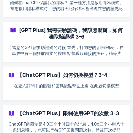
如何在chatGPT保護我的隱私？ 第一種方法是啟用隱私模式。
當您啟用隱私模式時，您的聊天記錄將不會出現在您的歷史記
錄中，並且不會使用或任何記錄。請參照下面的說明以了解如
何使用它 首先。點擊左上角的”chatgpt“ 從三個選項中，選
擇“臨時對話”並點擊它 請檢查提示後確認。 在這裡您可以使用
[GPT Plus] 我需要驗證碼，我該怎麼辦，如何
私人對話，而不必擔心其他人看到它們 還有一種方法可以保存
獲取驗證碼 3-6
您的聊天記錄 首先，讓我們點擊聊天右側的三個點。 ![
| 當您的GPT需要驗證碼的時候 首先，打開您的 訂閱列表 ，在
車票中有一個獲取鏈接的按鈕 點擊獲取鏈接的按鈕，稍等片
刻，剛剛發送的驗證碼會在此處顯示 | 驗證碼的有效期為十五
分鐘，請盡快使用，如果超過時效可以重新發送一下 ![]
(https://storage.crisp.chat/users/helpdesk/website/4dd72f8
【ChatGPT Plus】如何切換模型？3-4
01b528800/ima
在登入訂閱中的賬號和密碼後點擊左上角 在此處切換模型
【ChatGPT Plus】限制使用GPT的次數 3-3
ChatGPT的限制是4.0三个小时四十条消息，4.0o三个小时八十
条消息哦，，您可以等待GPT回復問題次數。然後再次提問