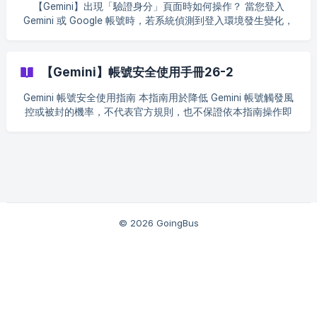
【Gemini】出現「驗證身分」頁面時如何操作？ 當您登入
證（驗證您的身分） 當頁面出現 「驗證您的身分」 並要求確認
Gemini 或 Google 帳號時，若系統偵測到登入環境發生變化，
備援信箱時，請： 在 Google 頁面選擇 「確認備援電子郵件地
可能會跳出【驗證身分】頁面，要求填寫手機號碼進行簡訊驗
址」 回到 GoingBus 訂單頁面開啟 輔助信箱（點擊查看） 將訂
證。 這是 Google 的正常安全驗證流程，用於確認目前操作人
單提供的 輔助信箱地址 填入 Google 頁面並送出，即可繼續登
為帳號本人，請依照以下步驟操作即可。 正確操作步驟 第一
入 ⚠️ 若無法進入輔助信箱或驗證失敗，請不要反覆嘗試登入，
【Gemini】帳號安全使用手冊26-2
步：填寫您本人的手機號碼 在頁面輸入框中填寫您自己常用的
建議直接提交工單聯絡客服（附截圖）。
真實手機號碼 選擇對應國家區號 點擊【下一步】 第二步：輸入
Gemini 帳號安全使用指南 本指南用於降低 Gemini 帳號觸發風
簡訊驗證碼 Google 會向該手機號碼發送 6 位數驗證碼 將驗證
控或被封的機率，不代表官方規則，也不保證依本指南操作即
碼填寫到頁面中完成驗證 驗證成功後即可正常進入帳號 說明
可 100% 不被封。請合理合規使用帳號。 核心原則： 新帳號初
（請務必閱讀） 由於 Google 帳號無法回收或重置，該帳號將
期保持「輕操作、穩環境、低異常行為」，盡量減少風控觸
由您本人長期使用。 為保障後續登入穩定與帳號
發。 使用建議 / 高風險行為 ✅ 建議操作 前 7 天保持使用環境
穩定： 盡量使用同一台裝置、同一網路環境正常使用 正常使用
行為： 搜尋資料、使用 Gmail、觀看 YouTube、正常使用
Gemini 出現驗證提示： 依頁面要求完成驗證（有助於提升帳號
可信度與穩定性） ❌ 高風險行為（盡量避免） 登入後立刻密集
© 2026 GoingBus
修改資料或安全設定（短時間內改太多項） 短時間內頻繁切換
裝置登入 頻繁出現「異常登入 / 驗證循環」時仍持續反覆嘗試
驗證碼收不到時連續重新整理或重複提交（可能觸發更嚴格校
驗） 第一階段：首次登入設定（關鍵期） 目標： 先讓系統判定
該帳號為「真實、穩定、正常