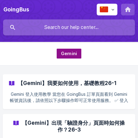
GoingBus
Gemini
【Gemini】我要如何使用，基礎教程26-1
Gemini 登入使用教學 當您在 GoingBus 訂單頁面看到 Gemini
帳號資訊後，請依照以下步驟操作即可正常使用服務。 ✅ 登入
前重要說明：可能出現 2 種驗證方式（請先看這裡） 登入
Google 帳號時，Google 可能會觸發安全驗證，這是正常現
象。常見有 2 種驗證方式： ① 2FA 驗證碼（兩步驗證） 當頁
【Gemini】出現「驗證身分」頁面時如何操
面提示輸入驗證碼/驗證代碼時，請： 回到 GoingBus 訂單頁面
作？26-3
開啟 2FA 驗證 → 點擊查看（如顯示連結，請複製連結到瀏覽器
開啟） 複製驗證碼並貼到 Google 驗證頁面送出 ② 輔助信箱驗