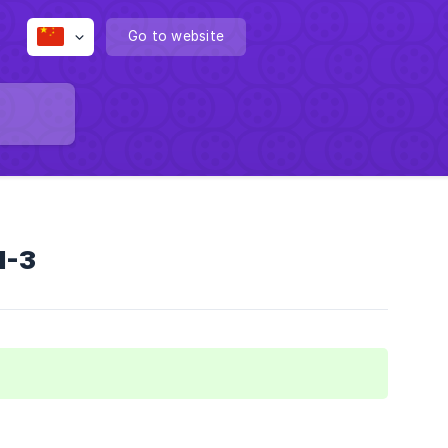
Go to website
-3