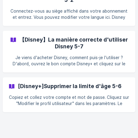
Connectez-vous au siège affiché dans votre abonnement
et entrez. Vous pouvez modifier votre langue ici. Disney
est disponible dans les régions suivantes : Amérique du
Nord : États-Unis, Canada, Porto Rico Amérique Latin
【Disney】La manière correcte d'utiliser
Disney 5-7
Je viens d'acheter Disney, comment puis-je l'utiliser ?
D'abord, ouvrez le bon compte Disney+ et cliquez sur le
bouton de connexion en haut à droite. Disney Assurez-
vous que le nom d'utilisateur et le mot de passe que vous
avez entrés sont corrects. ![](https://sto
[Disney+]Supprimer la limite d'âge 5-6
Copiez et collez votre compte et mot de passe. Cliquez sur
"Modifier le profil utilisateur" dans les paramètres. Le
fonctionnement du site web et de l'application est le
même. Il est possible que la configuration sur la TV ne
puisse pas se faire de manière indépendante et doive être
effectuée sur votre ordin