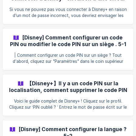
: Cliquez sur l'interface [Abonnements] du site Goingbus
de mot de passe 5-5
Bus pour consulter les informations de connexion à votre
Si vous ne pouvez pas vous connecter à Disney+ en raison
abonnement Disney+ actuel. [Cliquez i
d'un mot de passe incorrect, vous devriez envisager les
étapes suivantes : Vérifiez votre adresse e-mail : Assurez-
vous que vous utilisez l'adresse e-mail correctement
associée à votre compte Disney+. Verrouillage des
[Disney] Comment configurer un code
majuscules et disposition du clavier : Assurez-vous que le
PIN ou modifier le code PIN sur un siège . 5-1
verrouillage des majuscules est désactivé et que le clavier
est configuré avec la bonne disposition. ![]
| Comment configurer un code PIN sur un siège ? Tout
(https://storage.crisp.chat/users/helpdesk/websit
d'abord, cliquez sur "Paramètres" dans le coin supérieur
droit, puis sélectionnez "Profil personnel". Vous pouvez ici
suspendre le code PIN et entrer le mot de passe. Entrez ici
le code PIN que vous souhaitez configurer, puis cliquez sur
【Disney+】Il y a un code PIN sur la
"Confirmer" pour
localisation, comment supprimer le code PIN
? 5-4
Voici le guide complet de Disney+ ! Cliquez sur le profil.
Cliquez sur ‘PIN oublié ? ’ Entrez le mot de passe écrit sur le
ticket. ![]
(https://storage.crisp.chat/users/helpdesk/website/4dd72f8
0
[Disney] Comment configurer la langue ?
5-2