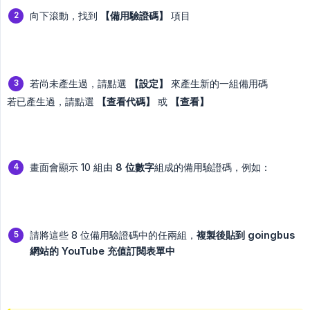
向下滾動，找到
【備用驗證碼】
項目
若尚未產生過，請點選
【設定】
來產生新的一組備用碼
若已產生過，請點選
【查看代碼】
或
【查看】
畫面會顯示 10 組由
8 位數字
組成的備用驗證碼，例如：
請將這些 8 位備用驗證碼中的任兩組，
複製後貼到 goingbus 
網站的 YouTube 充值訂閱表單中