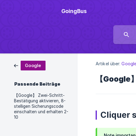
GoingBus
Artikel über:
Googl
Google
【Google】 C
Passende Beiträge
【Google】 Zwei-Schritt-
Bestätigung aktivieren, 8-
stelligen Sicherungscode
einschalten und erhalten 2-
Cliquer s
10
Note important